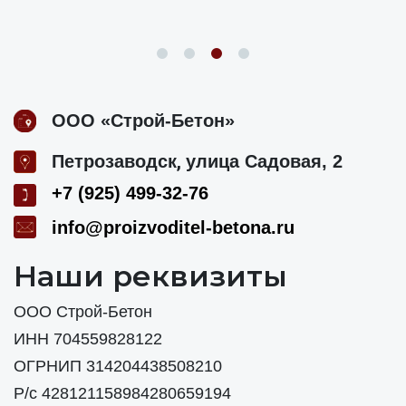
ООО «Строй-Бетон»
,
Петрозаводск
улица Садовая, 2
+7 (925) 499-32-76
info@proizvoditel-betona.ru
Наши реквизиты
ООО Строй-Бетон
ИНН 704559828122
ОГРНИП 314204438508210
Р/с 428121158984280659194