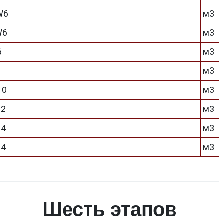
W6
м3
W6
м3
6
м3
8
м3
10
м3
12
м3
14
м3
14
м3
Шесть этапов