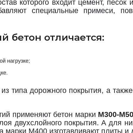
став которого входит цемент, песок 
обавляют специальные примеси, по
 бетон отличается:
ой нагрузке;
ке.
 из типа дорожного покрытия, а также
тий применяют бетон марки
М300-М5
слоя двухслойного покрытия. А для н
на марки М400 изготавливают плиты 