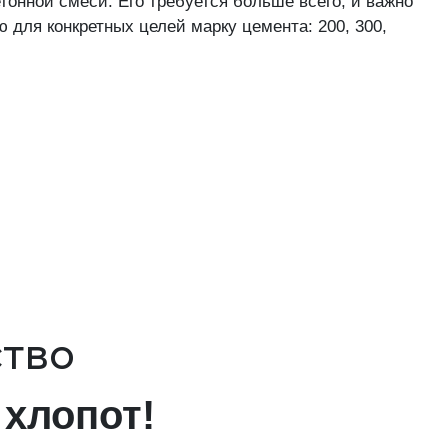
онной смеси. Его требуется больше всего, и важно
для конкретных целей марку цемента: 200, 300,
ство
хлопот!