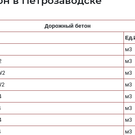
н в Петрозаводске
Дорожный бетон
Ед.
м3
2
м3
W2
м3
W2
м3
4
м3
4
м3
4
м3
4
м3