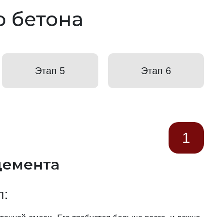
о бетона
Этап 5
Этап 6
1
цемента
п: