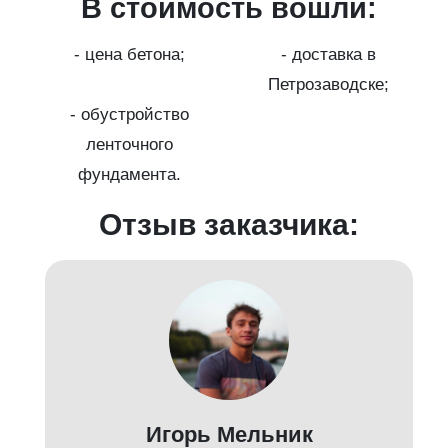
В стоимость вошли:
с
на
- цена бетона;
- доставка в
Петрозаводске;
- обустройство
ленточного
фундамента.
Отзыв заказчика:
д
Игорь Мельник